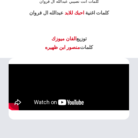
كلمات انت نصيبي عبدالله ال فروان
كلمات اغنية
احبك للابد
عبدالله ال فروان
توزيع
الفان ميوزك
كلمات
منصور ابن ظهيره