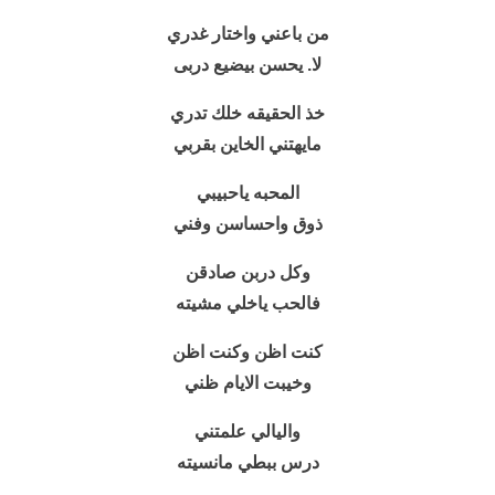
من باعني واختار غدري
لا. يحسن بيضيع دربى
خذ الحقيقه خلك تدري
مايهتني الخاين بقربي
المحبه ياحبيبي
ذوق واحساسن وفني
وكل دربن صادقن
فالحب ياخلي مشيته
كنت اظن وكنت اظن
وخيبت الايام ظني
واليالي علمتني
درس ببطي مانسيته