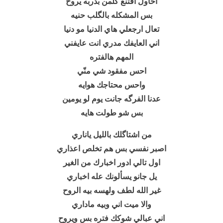
احاول اقتنع كلمن بدربه يروح
بس المشكله بالگلب حنيه
تعال ارجعلي هاي الدنيا مو دنيا
اني العايفك مدري انت عايفني
المهم هالفتره
احس مفقود شي منّي
واحس محتاجك هوايه
عدنا الفرگه جانت يوم لو يومين
بس شو طولت هايه
من اشتاگلك بالليل ياناري
اصبر نفسي بس هم تخلص اعذاري
اول تالي ادور اخبارك من الغير
يل جانو يسألونك عله اخباري
غير الله لطف ولهسه بيه الروح
والا ميت اني وبيه ماداري
اني عبالي شوكك فتره بس ويروح