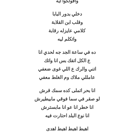
واقولكوا ايه
دخلي بدور البابا
وقلب ابن القلابة
كلامي عايزله رقابة
واتكلم ليه
ده في ساعة الجد جه لحدي انا
ع الكل اتفك بس انا واتك
اتني والرك ع اللي غوى ضعفي
عامللي ملاك وم الغلط معفي
انا بحر اتملى كده سمك قرش
لو صقر في سما فوقي مابيطيرش
انا خطر انا عو انا مابسترش
انا نوع البلد احتارت فيه
اهبط اهبط اهبط اهدى