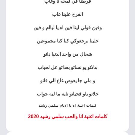
فرطنا في لمحه نا وغاب
الفرح علينا غاب
وفين قولي لينا فين اه يا لياام و فين
خلينا نرجعوكي كنا كنا مجموعين
شحال من واحد الدنيا داتو
بدلاتو يو نساتو بعداتو عل لحباب
و ملي جا يعوض غاع الي فاتو
خلاتو ياو فحياتو تايه ما ليه جواب
كلمات اغنية اه يا الايام سلمي رشيد
كلمات اغنية انا والحب سلمي رشيد 2020