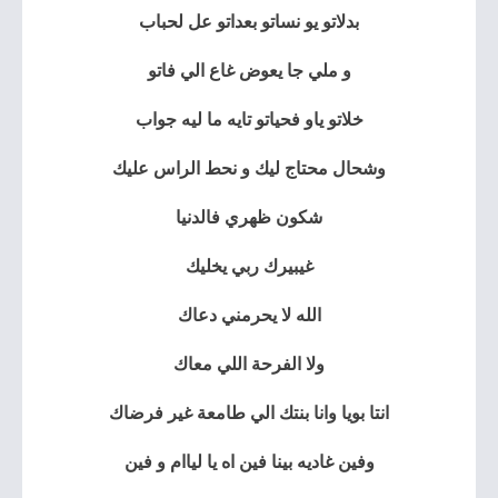
بدلاتو يو نساتو بعداتو عل لحباب
و ملي جا يعوض غاع الي فاتو
خلاتو ياو فحياتو تايه ما ليه جواب
وشحال محتاج ليك و نحط الراس عليك
شكون ظهري فالدنيا
غيبيرك ربي يخليك
الله لا يحرمني دعاك
ولا الفرحة اللي معاك
انتا بويا وانا بنتك الي طامعة غير فرضاك
وفين غاديه بينا فين اه يا لياام و فين