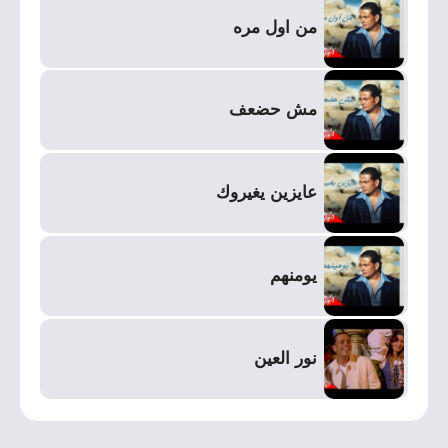
من اول مره
مش حضعف
عايزين يغيروك
يومنهم
نور العين