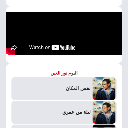
البوم
نور العين
نفس المكان
ليلة من عمري