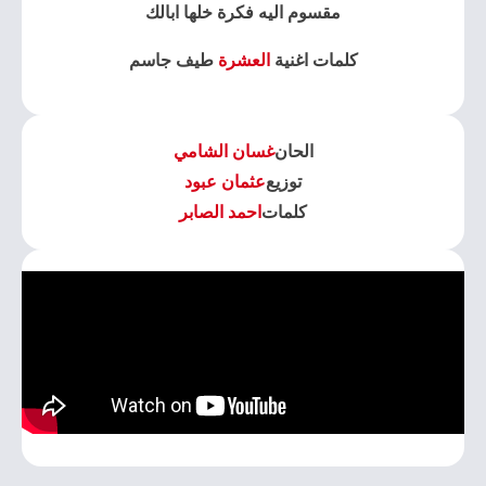
مقسوم اليه فكرة خلها ابالك
كلمات اغنية
العشرة
طيف جاسم
الحان
غسان الشامي
توزيع
عثمان عبود
كلمات
احمد الصابر