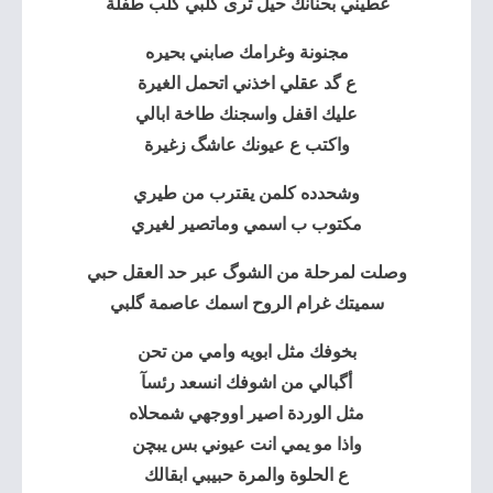
غطيني بحنانك حيل ترى گلبي گلب طفلة
مجنونة وغرامك صابني بحيره
ع گد عقلي اخذني اتحمل الغيرة
عليك اقفل واسجنك طاخة ابالي
واكتب ع عيونك عاشگ زغيرة
وشحدده كلمن يقترب من طيري
مكتوب ب اسمي وماتصير لغيري
وصلت لمرحلة من الشوگ عبر حد العقل حبي
سميتك غرام الروح اسمك عاصمة گلبي
بخوفك مثل ابويه وامي من تحن
أگبالي من اشوفك انسعد رئسآ
مثل الوردة اصير اووجهي شمحلاه
واذا مو يمي انت عيوني بس يبچن
ع الحلوة والمرة حبيبي ابقالك