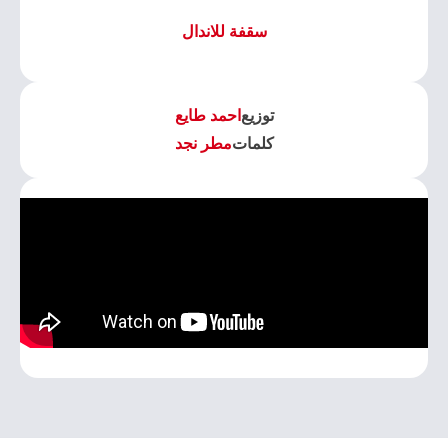
سقفة للاندال
توزيع
احمد طايع
كلمات
مطر نجد