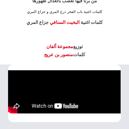
من برنا فيها تعصب بالعدال ظهورها
كلمات اغنية باب الفخر درع المري و جزاع المري
كلمات اغنية
البخيت السنافي
جزاع المري
توزيع
مجموعة ألفان
كلمات
منصور بن عريج