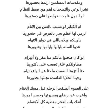
ومقدسات المسلمين ارتدها بحضورها
نشر الوعي والتضحيات اهم من ضبط النظام
لو الدول قامت ضوابطها على دستورها
ام الكباير لو تسبب بالفتن بين الانام
نرمي لها عظم يجي بالعرض في حنجورها
ياويلكم ويلاه ياللي في دواير الاتهام
عدوا السنه بليالها وايامها وشهورها
لو كان صحتوا مالكم منا مفر ولا أنهزام
مطاولتكم علة ٍ تصعب على دكتورها
حنا ألتزمنا الصمت ماحنا عن الواقع نيام
وجينا الخلايا الفاسدة نجتثها بجذورها
على العموم أنطلقت الرحله قبل مسك الختام
واعرب عن رضاي بمسيرتها وحسن امورها
أنفك باب الفخر معطيه كل الاهتمام