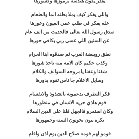
يقدر يكون هندسه برموزها وكسورها
واللي يفكر كيف يملا بطنه الما والطعام
خله يفكر في طلب عمي العيون وعورها
صدق رسول الله تعالى فالحديث من الف عام
عن السنين اللي عسى ربي يكافي جورها
نطق رويبضة العرب ثم صدقوه ابنا الحرام
وكذب حكيم كان الامه منه تاخذ شورها
شفنا وعفنا يامروجه السوالف والكلام
وسايل الاعلام جا ناس تقوم بدورها
فكر التطرف يدعمونه بالشذوذ والانقسام
قوم هاذي حريه الانسان في منظورها
وكان استمرو فالجهل قلنا على الدين السلام
بكره يبون يخونون السنه وجمهورها
قومو لهم قومه صلاح الدين يوم اذن واقام