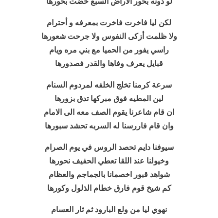
لو دونه بحور الاراض السبع خضت بحورها
لكن ليا فاخرت فاخرت بمعرفه و أحترام
ولا ظلمت أزكى النفوس ولا جرحت شعورها
راسي يفور من الحميا مع بني مره ويام
قبايل يعرف وفاها والقدر فصدورها
سرعة كرمنا تخلج الخلفه لمردوم السنام
لين المطيه فوق مبركها تدق بزورها
ان قام شاعرنا يقوم الصف معه الى الامام
وان قام فاررسنا له السربه تحشد سبورها
سيوفنا دايم تحصد الروس في يوم الصرام
وخيولنا عند اللقا تعطي الحفيف نحورها
شواهد قبور اخصمانا بالجماجم والعظام
كم شيخ قوم فارق خطام الذلول وكورها
نهوي ليا من ولع البارود ثم ثار العسام