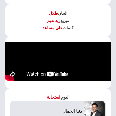
الحان
طلال
توزيع
زيد نديم
كلمات
علي مساعد
البوم
استحالة
دنيا الجمال