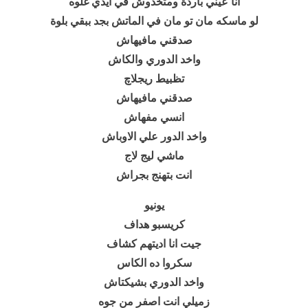
انا عيني باردة ومتخدوش في أيدي غلوه
لو ماسكه مان تو مان في الماتش بجد ببقي بلوة
صدقني مافيهاش
واخد الدوري والكاش
تظبيط ريجلاچ
صدقني مافيهاش
انسي مفهاش
واخد الدور علي الاوباش
ماشي ليج لاج
انت بتهنج بجراش
يونيو
كريسبو هداف
جيت انا اديتهم كشاف
سكروا ده الكاس
واخد الدوري بشيكتاش
زميلي انت اصفر من جوه