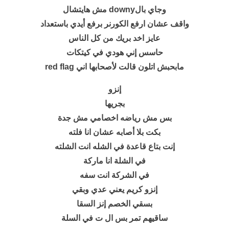
وجاي بالdowny مش هايتشال
واقف عشان ارفع الكورنر برفع أيدي باستعداد
عايز اخد بريك من كل الناس
حاسس إني هودي في كيتكات
مابحبش اتلون قالت لأصحابها اني red flag
إنزو
بجريها
بس مش رياضه اخصامي مش جدة
بكت بلا أصابه عشان انا فلته
إنت بتاع قاعدة في الشله انت الشلته
في الشلة انا ماركة
في الشركة انت سفه
إنزو كريم
يعني عدي وبقي
بسقي الخصم إنز السقا
ساقيهم تمر بس ال ت في السلة