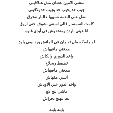
تمشي الاتنين عشان مش هتلاقيني
جيب حد يجيب حد يجيب حد يلاقيني
تتقل علي اللقمه تسيبها عالنار تتحرق
كلمت السمسار قالي استني نشوف حتي اروق
انا عيني باردة ومتخدوش في أيدي غلوه
لو ماسكه مان تو مان في الماتش بجد ببقي بلوة
صدقني مافيهاش
واخد الدوري والكاش
تظبيط ريجلاچ
صدقني مافيهاش
انسي مفهاش
واخد الدور علي الاوباش
ماشي ليج لاج
انت بتهنج بجراش
باينه باينه