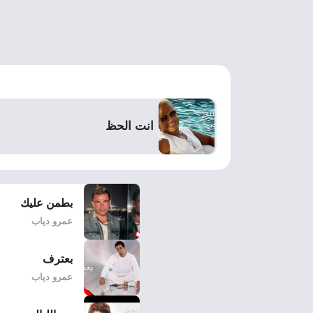
انت الحظ
بطمن عليك
عمرو دياب
بعترف
عمرو دياب