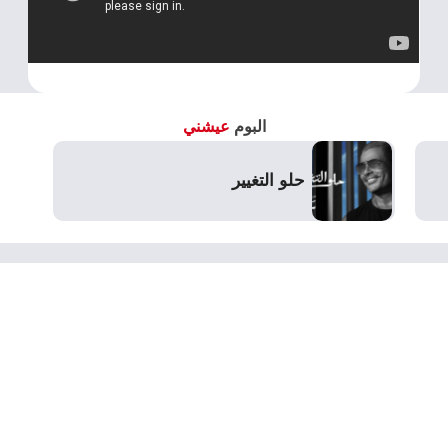
البوم
عيشني
حلو التغيير