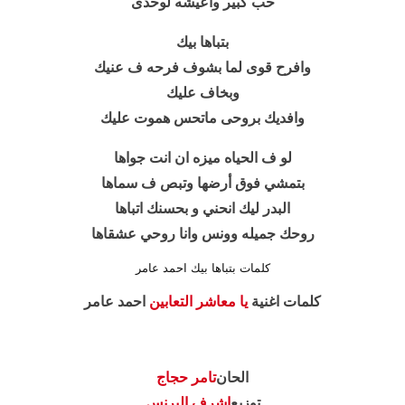
حب كبير واعيشه لوحدى
بتباها بيك
وافرح قوى لما بشوف فرحه ف عنيك
وبخاف عليك
وافديك بروحى ماتحس هموت عليك
لو ف الحياه ميزه ان انت جواها
بتمشي فوق أرضها وتبص ف سماها
البدر ليك انحني و بحسنك اتباها
روحك جميله وونس وانا روحي عشقاها
كلمات بتباها بيك احمد عامر
كلمات اغنية
يا معاشر التعابين
احمد عامر
الحان
تامر حجاج
توزيع
اشرف البرنس