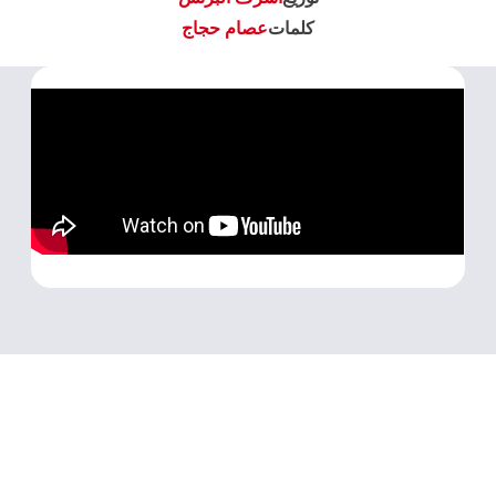
كلمات
عصام حجاج