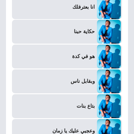
انا بعترفلك
حكاية حبنا
هو في كدة
وبقابل ناس
بتاع بنات
وعجبي عليك يا زمان