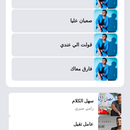
صعبان عليا
قولت الي عندي
فارق معاك
سهل الكلام
رامي صبري
عامل تقيل