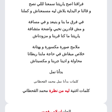
فراقنا اصح ياريتنا سمعنا لللي نصح
و قالنا م البداية بلاش ليه مسمعناش و كملنا
في فرق ما بنا و بنبعد و في مسافة
و مش قادرين نخبي واضحة متشافة
ياريتنا ما كنا قربنا و مزودناش
ملامح صورة مكسورة و بهتانة
خلاص مبقاش في حاجة مابنا ربطانا
محاولة و ادينا جربنا و مكسبناش
بدأنا نمل
كلمات بدأنا نمل محمد القحطاني
كلمات اغنية
ليه من نظرة
محمد القحطاني
الحان
اسلام رفعت