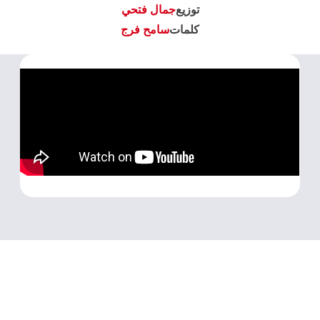
توزيع
جمال فتحي
كلمات
سامح فرج