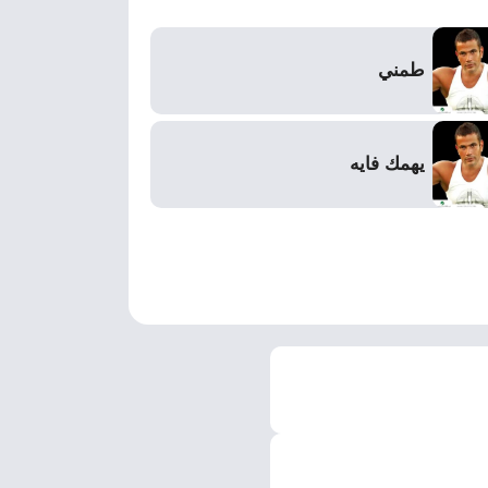
طمني
يهمك فايه