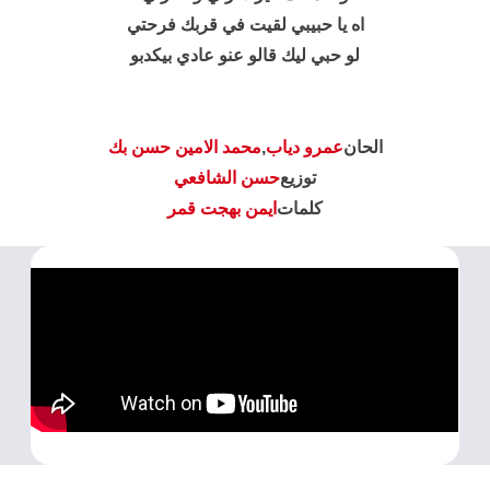
اه يا حبيبي لقيت في قربك فرحتي
لو حبي ليك قالو عنو عادي بيكدبو
الحان
عمرو دياب
,
محمد الامين حسن بك
توزيع
حسن الشافعي
كلمات
ايمن بهجت قمر