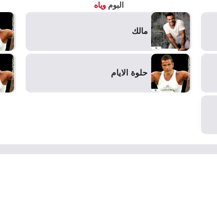
البوم
وياه
مالك
حلوة الايام