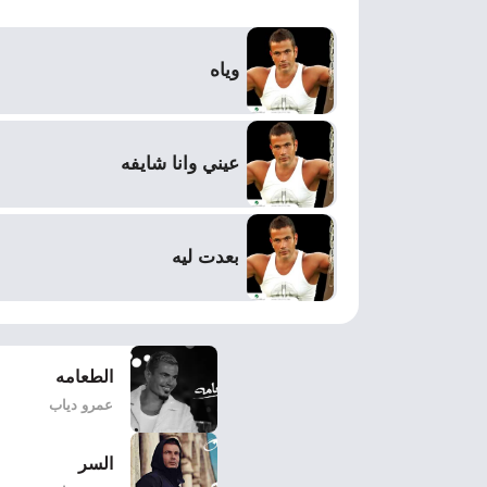
وياه
عيني وانا شايفه
بعدت ليه
الطعامه
عمرو دياب
السر