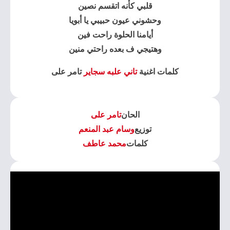
قلبي كأنه اتقسم نصين
وحشوني عيون حبيبي يا أبويا
أيامنا الحلوة راحت فين
وهتيجي ف بعده راحتي منين
كلمات اغنية
تاني علبه سجاير
تامر على
الحان
تامر على
توزيع
وسام عبد المنعم
كلمات
محمد عاطف