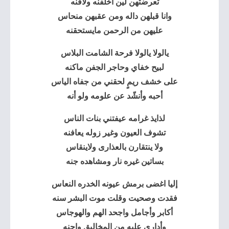
تعرضتهن لين أخلفنه ولافنه
وانا قبلهن داله ومن عقبهن منحاس
عليهن من الرحمن مايستحقنه
يالولا يالولا فرحة الشامت البلاس
لبيح خفاي وحاجر الجفن ماكنه
على خشف ريمٍ لحقني من جفاه الياس
أحبه وأنشّد عن علومه ولو أنه
لذايذ غرامه عيفتني بنات الناس
تشوف العيون وغير زوله يعافنه
ولا ينتقارن بالعذارى ولاينقاس
بساتين غيره نار ومشاهده جنه
إليا اغضى برمش عيونه الخدره النعاس
فقدت وصحيت وقلت موت البشر سنه
أكابر وأجامل واجحد الهم والهوجاس
وأداري عليه من المخاليق واحنه