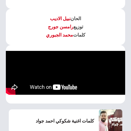
الحان
نبيل الاديب
توزيع
رامسن جورج
كلمات
محمد الجبوري
كلمات اغنية شكوكي احمد جواد