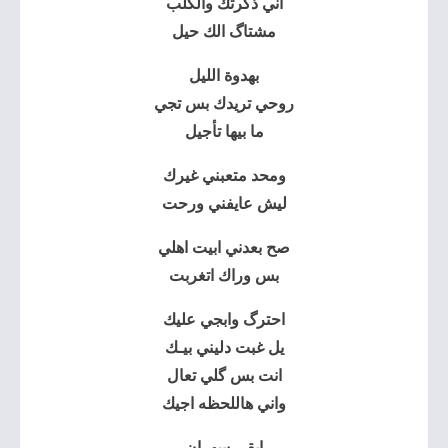
اني ذكرتك والگلب
مشتاگ الك حيل
بهدوة الليل
روحي تريدك بس تجي
ما بيها تأجيل
ومحد متعبني غيرك
ليش عايفني ورحت
صح بعدني ابيت اهلي
بس وراك اتغربت
احترگ وابجي عليك
يل غبت دليني بيـك
انت بس گلي تعال
واني هاللحظه اجيك
ابقى سهران