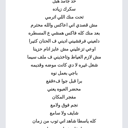
حد جامد هبل
سكرك زياده
تحت منك اللي اترمي
مش قصدي اني اعاكس والله محترم
بعد منك كله فاكس همشي ع المسطره
دلعيني فرفشيني اديني ف الحنان كتيرا
اوعي تزعليني مش عايز انام حزينا
مش لازم العياط وتاخذيني ف ملف سيما
شغل غيره لا دي كانت موضه وقديمه
باجي بعمل نوه
برا قبل جوا فءقفع
محضر العبوه يعني
مفجر المكان
نجم فوق ولامع
شايف ولا سامع
كله ياسطا شاهد اني توب من زمان