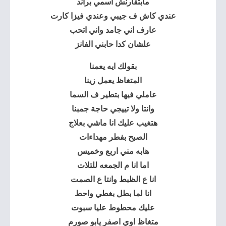
مابتقارنش اسمي براند
عندي كاش ف جيبي وعندي فيزا كارت
عارف اني جامد واني اتحب
علشان كدا حابني الفانز
بقولك ايه يعمنا
المتغاظ يعمل زينا
عاملي فيها بتطير ف السما
وانتا ولا تييجي حاجة جمبنا
هتغيب عليك انا ماشي بعلاج
الصبح بفطر مهداءات
هابه مني اربع وخميس
اما انا م الجمعه للتلات
انا ع الظبط وانتا ع الصمت
انا لما بطل بغطي واحط
عليك محطوط عليا سبوت
متغاظ اوي اصفر يابو صورم