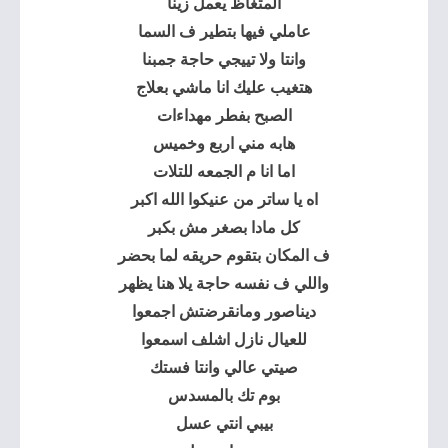
المتغاظ يعمل زينا
عاملي فيها بتطير ف السما
وانتا ولا تييجي حاجة جمبنا
هتغيب عليك انا ماشي بعلاج
الصبح بفطر مهداءات
هابه مني اربع وخميس
اما انا م الجمعه للتلات
اه يا ساتر من عنيكوا الله اكبر
كل مادا بصغر مش بكبر
ف المكان بتقوم حريقه لما بحضر
واللي ف نفسه حاجة يلا هنا يظهر
ديناصور ومانقرضتش اجمعوا
للعيال نازل اشلف اسمعوا
صيتي عالي وانتا فستك
بوم تك بالمسدس
بيبي انتي عسل