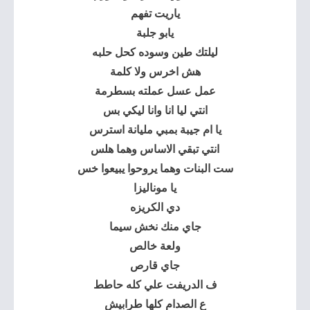
ياريت تفهم
يابو جلبة
ليلتك طين وسوده كحل حلبه
هش اخرس ولا كلمة
عمل عسل عملته بسطرمة
انتي ليا انا وانا ليكي بس
يا ام جيبة بمبي مليانة استرس
انتي تبقي الاساس وهما هلس
ست البنات وهما يروحوا يبيعوا خس
يا موناليزا
دي الكريزه
جاي منك نخش سيما
ولعة خالص
جاي قارص
ف الدريفت علي كله حاطط
ع الصدام كلها طرابيش