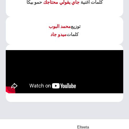
كلمات اغنية
جاي يقولي محتاجك
حمو بيكا
توزيع
محمد البوب
كلمات
ميدو جاد
Elteeta