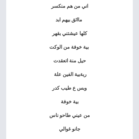
اني من هم منكسر
مااثق بيهم ابد
كلها عيشتني بقهر
بية خوفة من الوكت
حيل منة اتعقدت
ربة⁦ بية الفين علة
وبس ع طيب كدر
بية خوفة
من عيني طاحو ناس
جانو غوالي