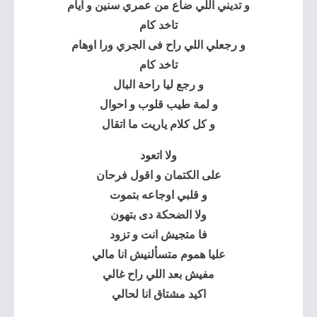
و تديني اللي ضاع من عمري سنين و ايام
تاخد كام
و رجعلي اللي راح فى الجري ورا اوهام
تاخد كام
و رجع ليا راحة البال
و لمة طيب قلوب و احوال
و كل كلام ياريت ما اتقال
ولا اتعود
على الكتمان و اقول فرحان
و قلبي اوجاعه بتموت
ولا الضحكة دى بتهون
فا متجيش انت و تزود
عليا هموم متسألنيش انا مالي
مفيش بعد اللي راح غالي
اكيد مشتاق انا لحالي