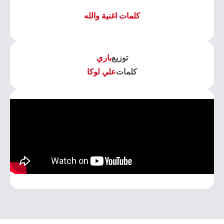
كلمات اغنية والله
توزيع
باري
كلمات
علي لوكا