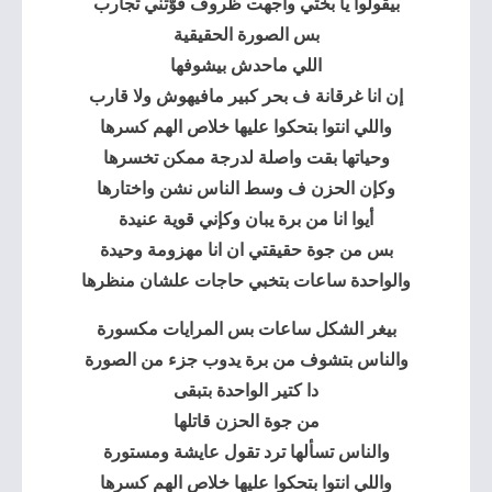
بيقولوا يا بختي واجهت ظروف قوّتني تجارب
بس الصورة الحقيقية
اللي ماحدش بيشوفها
إن انا غرقانة ف بحر كبير مافيهوش ولا قارب
واللي انتوا بتحكوا عليها خلاص الهم كسرها
وحياتها بقت واصلة لدرجة ممكن تخسرها
وكإن الحزن ف وسط الناس نشن واختارها
أيوا انا من برة يبان وكإني قوية عنيدة
بس من جوة حقيقتي ان انا مهزومة وحيدة
والواحدة ساعات بتخبي حاجات علشان منظرها
بيغر الشكل ساعات بس المرايات مكسورة
والناس بتشوف من برة يدوب جزء من الصورة
دا كتير الواحدة بتبقى
من جوة الحزن قاتلها
والناس تسألها ترد تقول عايشة ومستورة
واللي انتوا بتحكوا عليها خلاص الهم كسرها