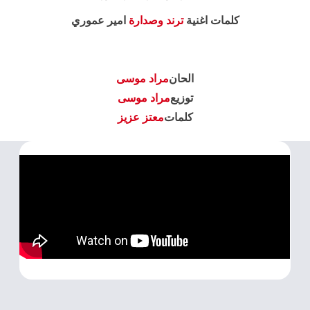
كلمات اغنية
ترند وصدارة
امير عموري
الحان
مراد موسى
توزيع
مراد موسى
كلمات
معتز عزيز