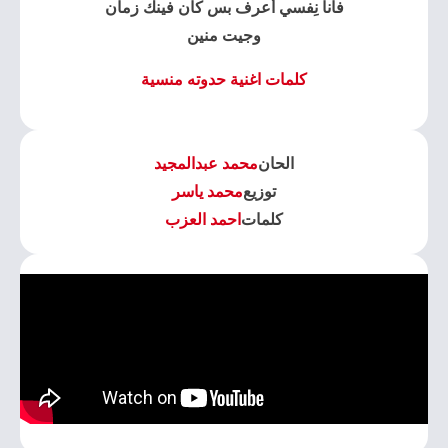
فأنا نِفسي أعرف بس كان فينك زمان
وجيت منين
كلمات اغنية حدوته منسية
الحان
محمد عبدالمجيد
توزيع
محمد ياسر
كلمات
احمد العزب