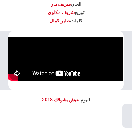
الحان
شريف بدر
توزيع
شريف مكاوي
كلمات
صابر كمال
البوم
عيش بشوقك 2018