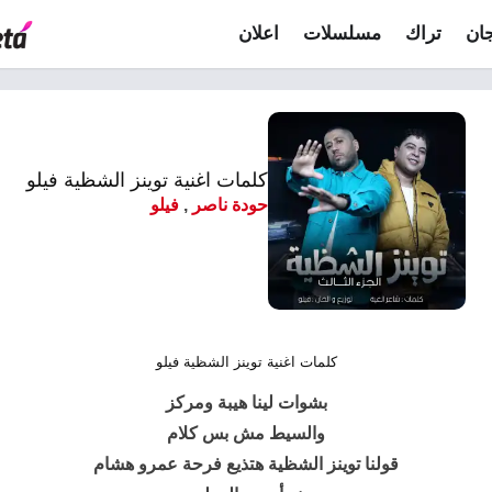
ان
تراك
مسلسلات
اعلان
كلمات اغنية توينز الشظية فيلو
حودة ناصر
,
فيلو
كلمات اغنية توينز الشظية فيلو
بشوات لينا هيبة ومركز
والسيط مش بس كلام
قولنا توينز الشظية هتذيع فرحة عمرو هشام