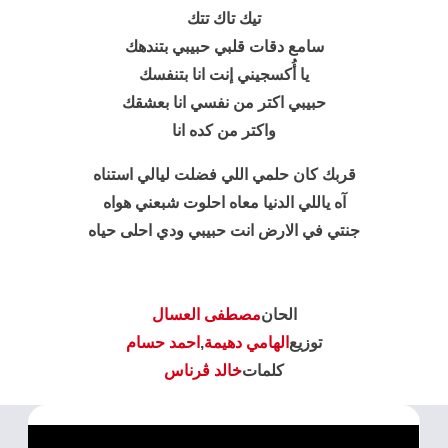
تيك تاك تتك
سامع دقات قلبي حبيبي بتندهك
يا أُكسجيني إنت انا بتنفسك
حبيبي اكتر من نفسي انا بعشقك
واكتر من كده انا
قربك كان حلمي اللي فضلت ليالي استناه
آه ياللي الدنيا معاه احلوت شبعني هواه
جنتي في الارض انت حبيبي ودي احلى حياه
الحان
مصطفى العسال
توزيع
الهامي دهيمة
,
احمد حسام
كلمات
خالد ڤرناس