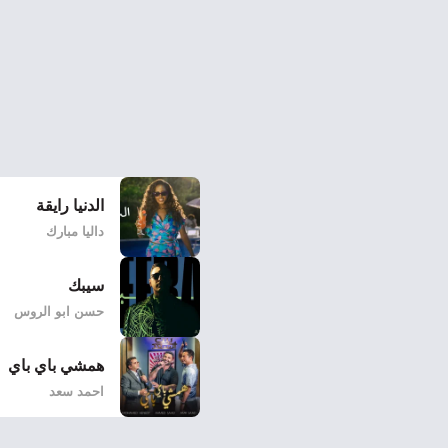
الدنيا رايقة
داليا مبارك
سيبك
حسن ابو الروس
همشي باي باي
احمد سعد