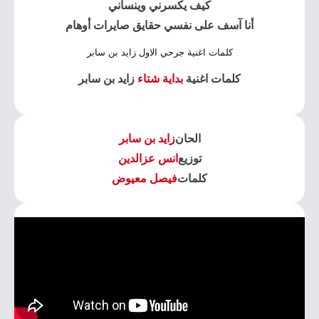
كيف يكسرني وينساني
أنا آسف على نفسي حقايق صايرات أوهام
كلمات اغنية جرحي الاول زايد بن سابر
كلمات اغنية
بداية شتاء
زايد بن سابر
الحان
زايد بن سابر
توزيع
انس عزالدين
كلمات
فيصل معيوض