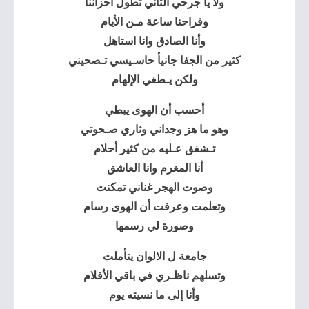
ولا يا جرحي الثاني تطول أحزاننا
وفراحنا ساعة مـن الأيام
وأنا الصادق وانا استاهل
كثير من الجفا جانيأ حاسـيسي تـصحيني
ولكن يـطغي الإلهام
أحسب أن الهوى يبطي
وهو ما هز وجداني وثاري صـحوتي
تـشفق عـليه من كثير أحلام
أنا المغرم وانا العاشق
وصوت الهجر غناني تمكنت
وتعلمت وعرفت أن الهوى رسام
وصورة لي رسمها
جامعة ل الالوان يتأملت
وتسلهم ناظـري في باقي الأقلام
وأنا إلى ما نسيته يوم