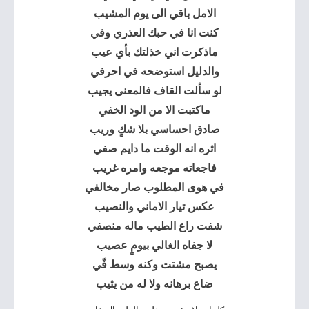
الامل باقي الى يوم المشيب
كنت انا في حبك العذري وفي
ماذكرت اني خذلتك بأي عيب
والدليل استوضحه في احرفي
لو سألت القاف فالمعنى يجيب
ماكتبت الا من الود الخفي
صادق احساسي بلا شكٍ وريب
اثره انه الوقت ما دايم صفي
فاجعاته موجعه وامره غريب
في هوى المطلوب صار مخالفي
عكس تيار الاماني والنصيب
شفت راع الطيب ماله منصفي
لا جفاه الغالي بيومٍ عصيب
يصبح مشتت وكنه وسط فّي
ضاع برهانه ولا له من يثيب