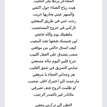
المشاعر بردها يجر النحيب
هبت رياح الشتاء حول اكنفي
والسهر عيني يحاربها حريب
رحت عني في طريق المقتفي
تاركني في جروح المستصيب
ماهقيتك يوم والله تختفي
لين شمسك شفتها تشد المغيب
كيف اصدق حالتي من موقفي
صعب يتصدق على العقل اللبيب
جرح قلبي اليوم ماله مسعفي
صابني التمزيق في عمق القليب
هز وجداني الجفاء يا مرهفي
مارحمت الي اعتبرك اغلى صحيب
لو ظلمت الروح شف تصرفي
ماابادر غير بالصدر الرحيب
لاتظن الي تركـني ينعفي