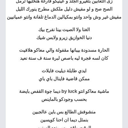
زى التعابين بتغيرو الجلد و عينيكو فارغة هنخليها ترمل
الصح صح و لو مفيش دليل ملكش مطرح ينورك الليل
مفيش غير وش واحد وانتو بمكيالين الدماغ تلفانة وانتو عميانيين
الغنا ولا الصيت بينا نفرح بيك
دنيا الخوازيق زيرو ولابس شيك
الحارة مسدودة بيبانها مقفولة والي معاكو هلافيت
كان لسه فجرة ليه باصص لبرة سنة ف سنة نعيد
ايدي طايلة ديليت فايلات
ممكن قاضية فاينال باي باي
ماشية معاكو انتو by luck ديما جوة القفص بايضة
بحسب وجودكو بالماينص
منشوفش الطالع بس باين عالجبين
بنمثل ديما ان احنا كويسين
الوقت واقف بس بنعد السنين