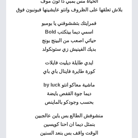
الحياة مس بمبي دا لون موف
بلاش تعلقها على الظروف وانتو عايشينها فبونبون فوق
فمرايتك بتششوفني يا بومبو
اسمي ديما بيتكتب Bold
حياتي اصعب من البينج بونج
بديك الفينيش زي ستونكولد
ايدي طايلة ديليت فايلات
كورة طايرة فاينال باي باي
ماشية معاكو انتو by luck
ديما جوة القفص بايضة
بحسب وجودكو بالماينص
منشوفش الطالع بس باين عالجبين
بنمثل ديما ان احنا كويسين
الوقت واقف بس بنعد السنين