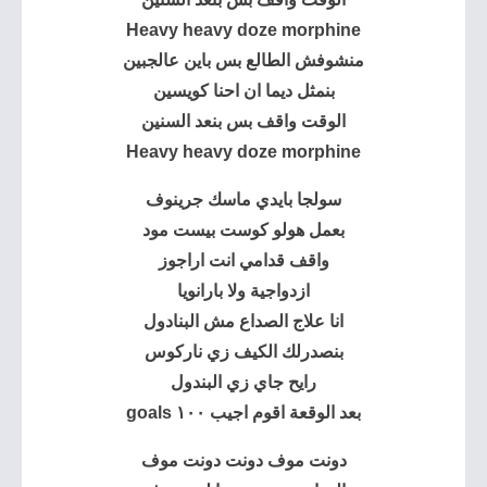
Heavy heavy doze morphine
منشوفش الطالع بس باين عالجبين
بنمثل ديما ان احنا كويسين
الوقت واقف بس بنعد السنين
Heavy heavy doze morphine
سولجا بايدي ماسك
جرينوف
بعمل هولو كوست بيست مود
واقف قدامي انت اراجوز
ازدواجية ولا بارانويا
انا علاج الصداع مش البنادول
بنصدرلك الكيف زي ناركوس
رايح جاي زي البندول
بعد الوقعة اقوم اجيب ١٠٠ goals
دونت موف دونت دونت موف