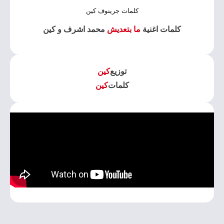
كلمات جرينوف كين
كلمات اغنية
ما بتعديش
محمد اشرف و كين
توزيع
كين
كلمات
كين