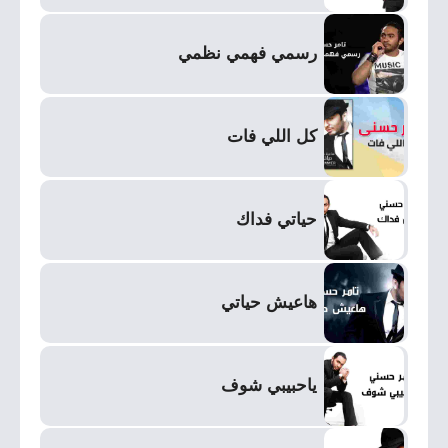
رسمي فهمي نظمي
كل اللي فات
حياتي فداك
هاعيش حياتي
ياحبيبي شوف