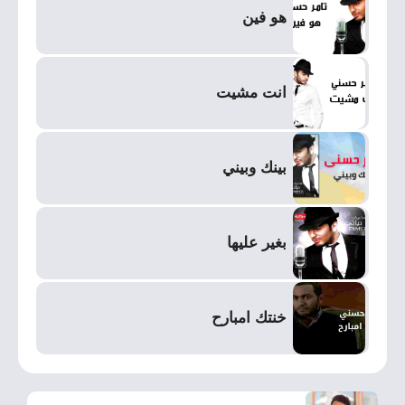
هو فين
انت مشيت
بينك وبيني
بغير عليها
خنتك امبارح