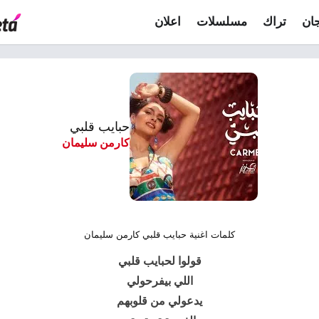
ان
تراك
مسلسلات
اعلان
حبايب قلبي
كارمن سليمان
كلمات اغنية حبايب قلبي كارمن سليمان
قولوا لحبايب قلبي
اللي بيفرحولي
يدعولي من قلوبهم