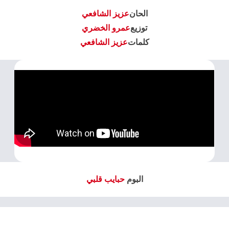
الحان
عزيز الشافعي
توزيع
عمرو الخضري
كلمات
عزيز الشافعي
البوم
حبايب قلبي