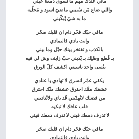
ماني عندك مهم ما تسوى دمعة عيني
واللي ضاع مْن سْنيني ماضيَ اسود و مْخلّيه
ما به شيّ يْبكّيني
مافي حبّك فخَر دام ان قلبك صخَر
وانت بادي فالتمادي
بالكذب و تفتخر بينك حبْل وما بيني
بـ قْطع وصْلِك بـ يْديني حبّ زايف وش لي فيه
بنْسى واحد ناسيني اكشف كلّ الورق
يكفي عمْر انسرق لا تهادي يا عنادي
عشقك منْك احترق عشقك منْك احترق
من فضلك لاتْهدّيني قُد باي ولاتْناديني
قلب عافك لا تبكيه
لا تذرف دمعك فيني لا تذرف دمعك فيني
مافي حبّك فخَر دام ان قلبك صخَر
وانت بادي فالتمادي