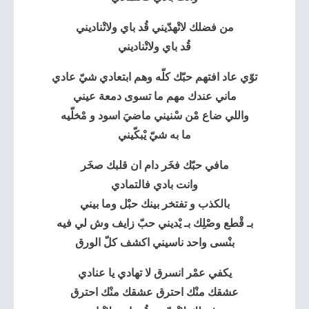
من فضلك لاتْهدّيني قُد باي ولاتْناديني
قُد باي ولاتْناديني
توّي عاد افتهم حبّك كلّه وهم ابتعادي شيّ عادي
ماني عندك مهم ما تسوى دمعة عيني
واللي ضاع مْن سْنيني ماضيَ اسود و مْخلّيه
ما به شيّ يْبكّيني
مافي حبّك فخَر دام ان قلبك صخَر
وانت بادي فالتمادي
بالكذب و تفتخر بينك حبْل وما بيني
بـ قْطع وصْلِك بـ يْديني حبّ زايف وش لي فيه
بنْسى واحد ناسيني اكشف كلّ الورق
يكفي عمْر انسرق لا تهادي يا عنادي
عشقك منْك احترق عشقك منْك احترق