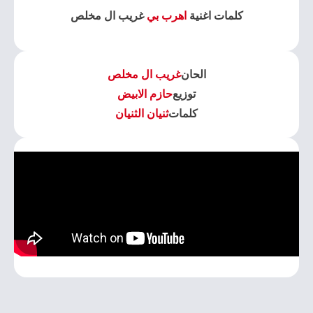
كلمات اغنية
اهرب بي
غريب ال مخلص
الحان
غريب ال مخلص
توزيع
حازم الابيض
كلمات
ثنيان الثنيان