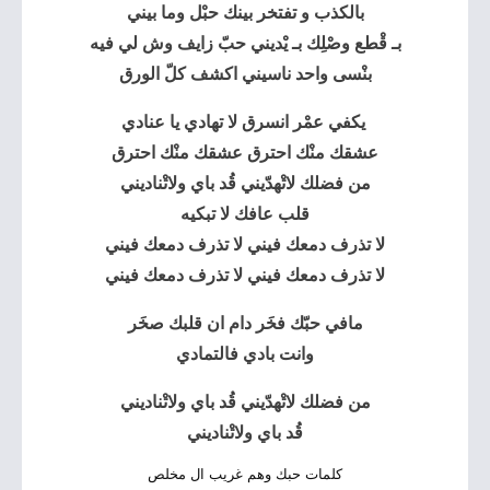
بالكذب و تفتخر بينك حبْل وما بيني
بـ قْطع وصْلِك بـ يْديني حبّ زايف وش لي فيه
بنْسى واحد ناسيني اكشف كلّ الورق
يكفي عمْر انسرق لا تهادي يا عنادي
عشقك منْك احترق عشقك منْك احترق
من فضلك لاتْهدّيني قُد باي ولاتْناديني
قلب عافك لا تبكيه
لا تذرف دمعك فيني لا تذرف دمعك فيني
لا تذرف دمعك فيني لا تذرف دمعك فيني
مافي حبّك فخَر دام ان قلبك صخَر
وانت بادي فالتمادي
من فضلك لاتْهدّيني قُد باي ولاتْناديني
قُد باي ولاتْناديني
كلمات حبك وهم غريب ال مخلص