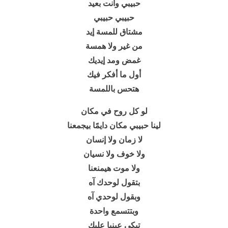
حبيبي وانت بعيد
حبيبي حبيبي
مشتاق للمسة إيد
من غير ولا همسة
غمض ومد إيديك
أول ما أفكر فيك
هتحس باللمسة
لو كل روح في مكان
لينا حبيبي مكان دايمًا بيجمعنا
لا زمان ولا إنسان
ولا خوف ولا نسيان
ولا موت هيمنعنا
بتقول لوحدك آه
وبقول لوحدي آه
وبتتسمع واحدة
تبكي عينيا عليك