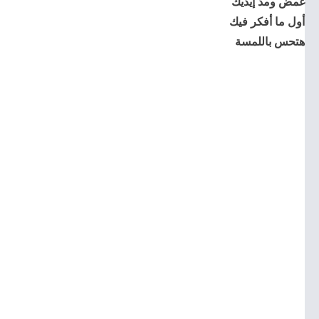
غمض ومد إيديك
أول ما أفكر فيك
هتحس باللمسة