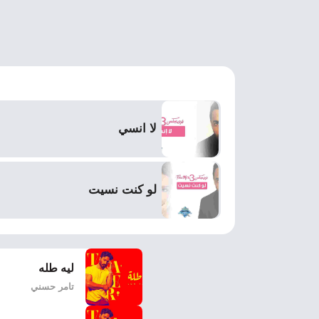
لا انسي
لو كنت نسيت
ليه طله
تامر حسني