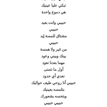
تبكي عليا عينيك
هي دموع واحدة
حبيبي وانت بعيد
حبيبي
مشتاق للمسة إيد
حبيبي
من غير ولا همسة
بينك وبيني وعود
مهما بعدنا نعود
أول ما نتمنى
نعدي أي حدود
حبيبي أنا روحي طيف حواليك
بتلمسه بعينيك
وبتحسه بشعورك
حبيبي حبيبي