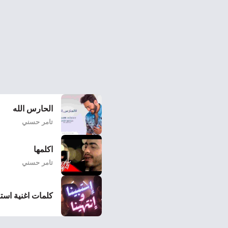
الحارس الله
تامر حسني
اكلمها
تامر حسني
كلمات اغنية استبين