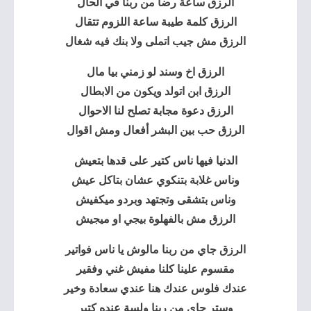
الرزق ساعة رضا من ربنا في الحال
الرزق كلمة طيبة ساعة اللزوم تتقال
الرزق مش جيب اتملى ولا بنك فيه شغال
الرزق اخ وسند لو زمني بيا مال
الرزق ابن اتولد ويكون من الابطال
الرزق دعوة مجابة تصلح لنا الاحوال
الرزق حب بين البشر أفعال ومش اقوال
الدنيا فيها ناس كتير على قدها بتعيش
وناس غلابة بتنكوي عشان بتاكل عيش
وناس بتشقى وتجتهد وبردو ميكفيش
الرزق مش بالفهلوة بيجي او ميجيش
الرزق جاي من ربنا مالوش يا ناس فواتير
مقسوم علينا كلنا مفيش غني وفقير
عندك فلوس عندك هنا عندي سعادة وخير
وستر جاي من ربنا ولسة عنده كتير