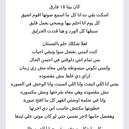
كان بينا ١٥ فارق
اسكت بقي ده انا كل ما اسمع صوتها اقوم اضيق
كل يوم انا احلم بيها وبصحي بعمل فايق
سبتلها كل الورد و هيا قددت ال
حرايق
اهلا شكلك حلو بالفستان
كنت اتمني..نفضل سوا ونبقي احباب
بس تمام انتي دلوقتي في احسن الحال
واتمني تكوني مبسوطه وانتي معاه مش زي زمان
ازاي دي غلط مش مقصوده
يعني انا اللي اتبعت وانا اللي اتسبت وانا الوحش في الصوره
مش مقصوده وهي معاه بفرحتها ومش مكسوره
وانا في ضلمة اوضتي اتقهر كل ما افتح صورة
خطوبتها مكنتش حاسب اني دي اخرتها
وهفضل حاببها لاخر نفسي حتي لو كان موتي علي ايدها
وكل ما نتكلم صدفه بيبقي جوايا الف سؤال