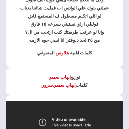
عملتي بلوك علي الواتس اب فمليت شااتنا بعتاب
لو اللي اتكلم مسطول ف المستمع فايق
قوليلي ازاي نستيني بسرعه ١٥ فارق
وانا لو عرفت طريقتك كنت ارتحت من ال٧
من ٢٥ لحد دلوقتي انا لسي جوه الازمه
كلمات اغنية
هلاوس
المغنواتي
توزيع
إيهاب سمير
كلمات
إيهاب سمير
,
سرور