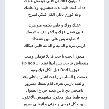
١٠٠ ميلون قالك ان قلبي هيفضل عندك
ده انا كنت دايما بدك هتشتريها ولا عادتك
و يلا غوري ياللي الكل فيكي اتمزج
عقلك وزك و قلبي بكلمه منو هزك
قلبي فضل عزك و لاخر دقيقه اتمسك
لا صايعه بس علي مين هتتفذلك
قربتي مره و التانيه و التالته قلبي هيكلك
ملعون الحب يا حب فا يلا قوملي وصب
منفعناش فـ حب بس ادينا نفنعا الـ Hip hop
فوق يا Dod قبل الكل فيك يعود
دمعت ع الساب و رفعت اشاره باحلي بخد
و لسه يارتني بعرف انام يسطا مسرور
ياصحبي دي ناس بتعبد حي ع الطبول
و ده طبعا مش معقول ميتفهمش بالاعقول
سيبت كل فرحي و حزني و اتبقالي سرور