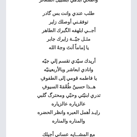
طلب عندي وانت بس گادر
توفقـني أوصلك زاير
أجــي ابلهفه الگبرك الطاهر
مثـل جيّــة زايرك جابر
يا إماماً أنتَ وجهُ الله
أريدك سيّدي تقسم إلي جيّه
وانادي ابعاشر وبالأربعينيّه
يا فاطمه قومي إلى الطفوفِ
هــذا حسينٌ طُعْمَةَ السيوفِ
تدري ابنيّتي وحبّي ومحترگ گلبي
عالزياره عالزياره
رايـد أهمل العبره وانظر الحضره
والمناره والمناره
مع المشــايه عساني أجيلك