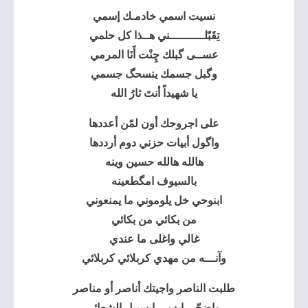
نسيت اسمي خادمـك إسمي
تِقَبّلــــــــــني هــذا كل حلمي
عســى گبلك چِنْت أَنَا المرمي
وگبل جسمك ينسحگ جسمي
يا شهيداً أنتَ ثارُ الله
على اجروحك أون لمّن أعددها
واگول أبيات حزني دوم أرددها
هالله هالله حسين وينه
بالسيوف امگطعينه
ابنوحي خل يلوموني ما يمنعوني
من بكائي من بكائي
غالي واغلى ما عندي
وآنـــه من مهدي كربلائي كربلائي
طلبت الناصر واجيتك أناصر أو مناصر
واضحّي ابدمي ابسبيل الشعائر