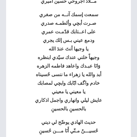
مــلاذ اجروحي
حسين اميري
سمعت إسمك آنــه من صغري
صـرت أبچي وألطمـه صدري
على اعــتابك قدّمـت عمري
ودمع عيني بـس إلك يجري
يا وجيها أنتَ عندَ الله
وجيهاً خلني عندك سيّدي ابنظره
وَانَا عبـدك واعاهد فاطمه الزهره
أبد والله يا زهراء ما ننسى حُسيناه
خادم واگف ابّابك وابچي لمصابك
يا معيني يا معيني
عايش ليلي وانهاري واجمل اذكاري
بالحسينِ بالحسينِ
حديث الهادي يوضّح لي ديني
حُسيـــنٌ مـنّي أَنَا مـــن حُسينِ