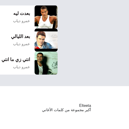
بعدت ليه
عمرو دياب
بعد الليالي
عمرو دياب
انتي زي ما انتي
عمرو دياب
Elteeta
أكبر مجموعة من كلمات الأغاني