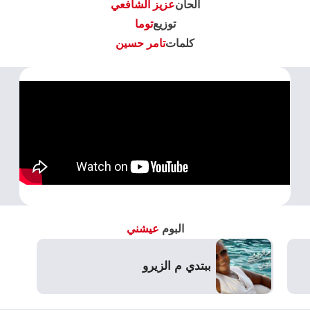
الحان
عزيز الشافعي
توزيع
توما
كلمات
تامر حسين
البوم
عيشني
ببتدي م الزيرو