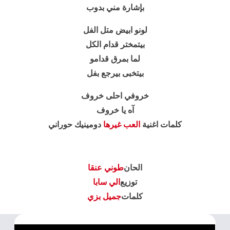
بإشارة مني بدوب
لونو ابيض متل الفل
بيتمختر قدام الكل
لما بمرق قدامو
بيتخبى بيرجع بفل
خروفي احلى خروف
آه يا خروف
كلمات اغنية
العب غيرها
دومينيك حوراني
الحان
طوني عنقا
توزيع
الي سابا
كلمات
جميل بزي