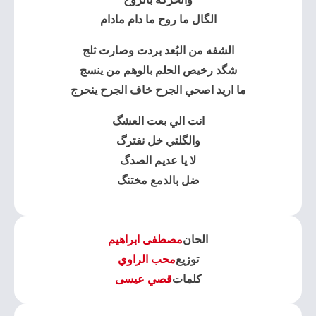
الگال ما روح ما دام مادام
الشفه من البُعد بردت وصارت ثلج
شگد رخيص الحلم بالوهم من ينسج
ما اريد اصحي الجرح خاف الجرح ينحرج
انت الي بعت العشگ
والگلتي خل نفترگ
لا يا عديم الصدگ
ضل بالدمع مختنگ
الحان
مصطفى ابراهيم
توزيع
محب الراوي
كلمات
قصي عيسى