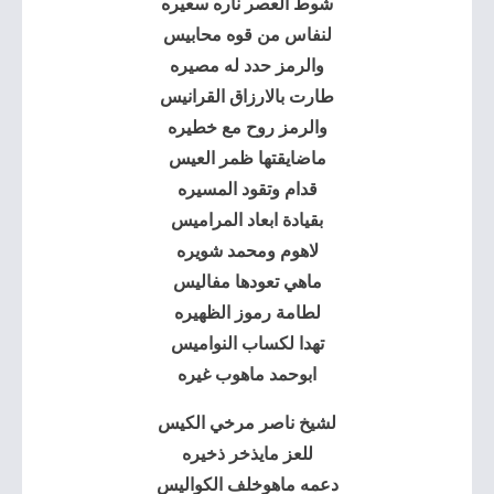
شوط العصر ناره سعيره
لنفاس من قوه محابيس
والرمز حدد له مصيره
طارت بالارزاق القرانيس
والرمز روح مع خطيره
ماضايقتها ظمر العيس
قدام وتقود المسيره
بقيادة ابعاد المراميس
لاهوم ومحمد شويره
ماهي تعودها مفاليس
لطامة رموز الظهيره
تهدا لكساب النواميس
ابوحمد ماهوب غيره
لشيخ ناصر مرخي الكيس
للعز مايذخر ذخيره
دعمه ماهوخلف الكواليس