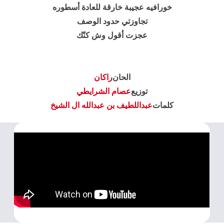
خورافيه عجيبة خارقة للعادة أسطوره
تجاوزتي حدود الوصف
عجزت أقول وش كنّك
الحان
راكان
توزيع
عصام الشرايطي
كلمات
عبداللطيف بن عبدالله ال الشيخ