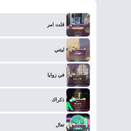
قلت امر
ليتني
في زوايا
ذكراك
تعال