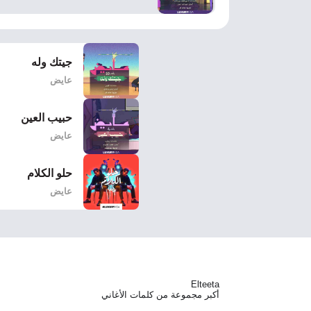
جيتك وله
عايض
حبيب العين
عايض
حلو الكلام
عايض
Elteeta
أكبر مجموعة من كلمات الأغاني