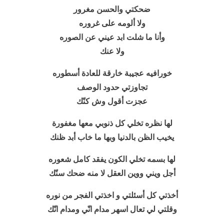
ضحكتي والحسن مغرور
ولا ألومه على غروره
وأنا ما شلت ابد عيني عن الصوره
ولا عنك
خورافيه عجيبة خارقة للعادة أسطوره
تجاوزتي حدود الوصف
عجزت أقول وش كنّك
لها نظره تخلي كل ذنوبي معها مغفورة
يخيب الظن بالدنيا وبها ما خاب أبد ظنك
لها بسمه تخلي الكون يفقد كامل شعوره
أجل ويني ووين العقل لا منه ضحك سنّك
أخذتي كل أسئلتي و اخذتي الفجر من نوره
وقلتي لي تعال اسهر مدام انّي ومدام انّك