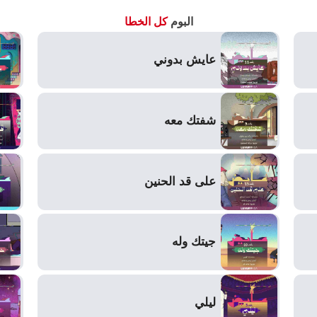
البوم
كل الخطا
عايش بدوني
شفتك معه
على قد الحنين
جيتك وله
ليلي