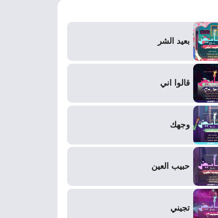
بعيد الشر
قالوا اني
وجهك
حبيب العين
تجيني