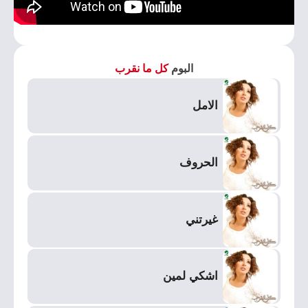
البوم
كل ما نقرب
الامل
الحروف
غيرتني
اشكي لمين