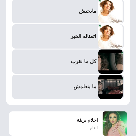
مابحبش
اتمناله الخير
كل ما نقرب
ما بتعلمش
احلام بريئة
انغام