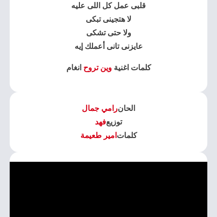
قلبى عمل كل اللى عليه
لا هتجينى تبكى
ولا حتى تشكى
عايزنى تانى أعملك إيه
كلمات اغنية
وين تروح
انغام
الحان
رامي جمال
توزيع
فهد
كلمات
امير طعيمة