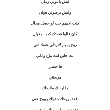
ليش باعوني زمان
وليش يرضولي هوان
كنت احبهم حب لو حصل مجال
كان قالوا قصتك كذب وخيال
روح يمهم لاتردلي عفتك اني
انت خاين انت بياع واناني
ها حبيبي
موبعتني
ما اردلك مااردلك
اقعد بروحك دخيلك رووح عني
عفتك اني ماني منك مانت مني