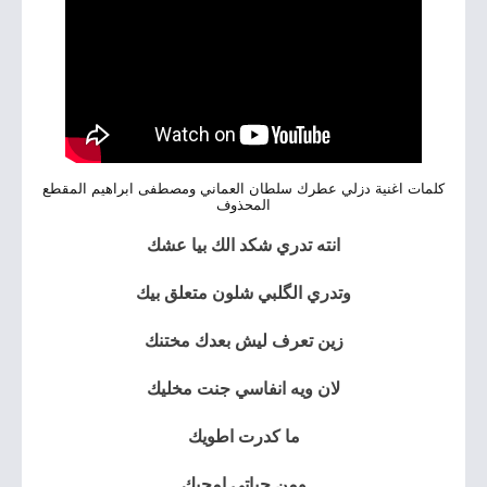
كلمات اغنية دزلي عطرك سلطان العماني ومصطفى ابراهيم المقطع
المحذوف
انته تدري شكد الك بيا عشك
وتدري الگلبي شلون متعلق بيك
زين تعرف ليش بعدك مختنك
لان ويه انفاسي جنت مخليك
ما كدرت اطويك
ومن حياتي امحيك