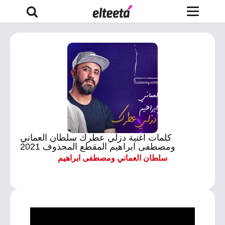
كلمات اغنية دزلي عطرك سلطان العماني
ومصطفى ابراهيم المقطع المحذوف 2021
سلطان العماني ومصطفى ابراهيم