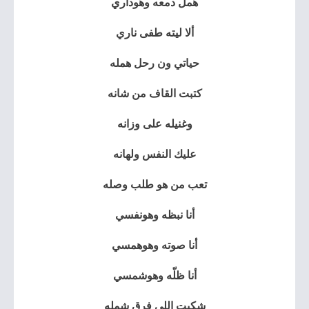
همل دمعه وهوداري
ألا ليته طفى ناري
حياتي ون رحل همله
كتبت القاف من شانه
وغنيله على وزانه
عليك النفس ولهانه
تعب من هو طلب وصله
أنا نبظه وهونفسي
أنا صوته وهوهمسي
أنا ظلّه وهوشمسي
شكيت إللي فرق شمله