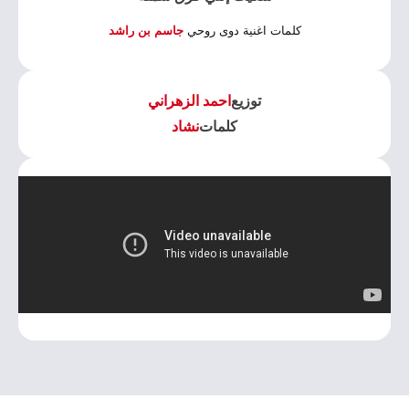
كلمات اغنية دوى روحي
جاسم بن راشد
توزيع
احمد الزهراني
كلمات
نشاد