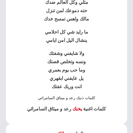
مثلي وكل العالم ضدك
حته دموعك لمن تنزل
مالك واهس تمسح خدك
ما رايد شي كل احلامي
ينشال اليل امن ايامي
ولا شايفني وشفتك
ونسه وتخلص قصتك
وما حب يوم بعمري
يل عايفني ابقهري
انت وربك عفتك
كلمات ذنبك رعد و ميثاق السامرائي
كلمات اغنية
يخنك
رعد و ميثاق السامرائي