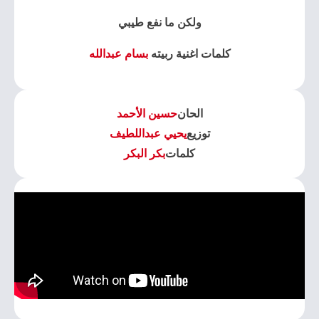
ولكن ما نفع طيبي
كلمات اغنية ربيته
بسام عبدالله
الحان
حسين الأحمد
توزيع
يحيي عبداللطيف
كلمات
بكر البكر